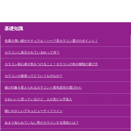
基礎知識
色素の薄い瞳がナチュラル！ハーフ系カラコン選びのポイント！
カラコンに表示されているbcって何？
カラコン初心者が気をつけること！カラコンの色や種類の選び方
カラコンの着画ってどういうものなの？
瞳の印象を変えられるカラコンと着色直径の選びかた
かわいいと思っているけど、人が見たら宇宙人
瞳にやさしいアキュビューディファイン
あまり知られていない男がカラコンする理由とは？