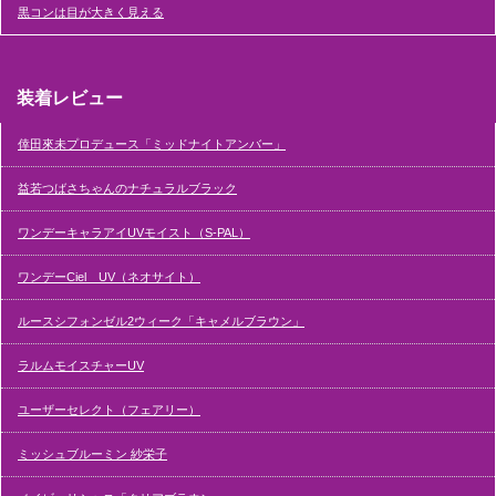
黒コンは目が大きく見える
装着レビュー
倖田來未プロデュース「ミッドナイトアンバー」
益若つばさちゃんのナチュラルブラック
ワンデーキャラアイUVモイスト（S-PAL）
ワンデーCiel UV（ネオサイト）
ルースシフォンゼル2ウィーク「キャメルブラウン」
ラルムモイスチャーUV
ユーザーセレクト（フェアリー）
ミッシュブルーミン 紗栄子